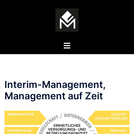
Zum
Inhalt
springen
Menü
umschalten
Interim-Management,
Management auf Zeit